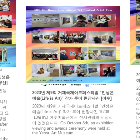
2
인생은
예
[부산]
2
"인생
2023년 제9회 거제국제아트페스티벌 "인생은
예
예술(Life is Art)" 작가 투어 현장사진 [여수]
08
무리하
an
2023년 제9회 거제국제아트페스티벌 "인생은
 관
da
예술(Life is Art)" 작가 투어 현장사진 10/08
고 요
wo
10월8일 여수미술관에서 전시관람과 시상식
Li
정을
h
이 있었습니다. On October 8th, an exhibition
fter
ex
viewing and awards ceremony were held at
The
a
the Yeosu Art Museum.
to
d the