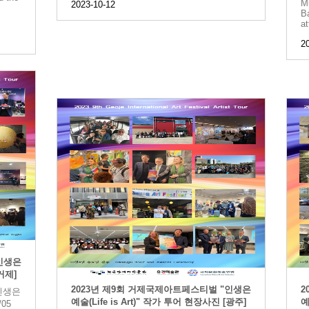
M
2023-10-12
Ba
a
2
인생은
[거제]
2023년 제9회 거제국제아트페스티벌 "인생은
2
인생은
예술(Life is Art)" 작가 투어 현장사진 [광주]
예
/05