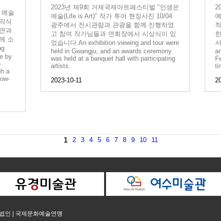
2023년 제9회 거제국제아트페스티벌 "인생은
2
아르 예술
예술(Life is Art)" 작가 투어 현장사진 10/04
예
개막식
광주에서 전시관람과 관광을 함께 진행하였
착
공연과
고 참여 작가님들과 연회장에서 시상식이 있
한
께 소
었습니다.An exhibition viewing and tour were
서
g
held in Gwangju, and an awards ceremony
ar
e by
was held at a banquet hall with participating
Fe
o
artists.
ti
gh a
how-
2023-10-11
2
1
2
3
4
5
6
7
8
9
10
11
법인 | 국제문화예술연맹