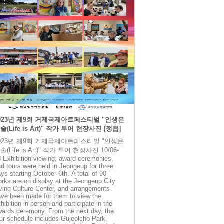
023년 제9회 거제국제아트페스티벌 "인생은
술(Life is Art)" 작가 투어 현장사진 [정읍]
023년 제9회 거제국제아트페스티벌 "인생은
술(Life is Art)" 작가 투어 현장사진 10/06-
 Exhibition viewing, award ceremonies,
d tours were held in Jeongeup for three
ys starting October 6th. A total of 90
rks are on display at the Jeongeup City
ving Culture Center, and arrangements
ave been made for them to view the
hibition in person and participate in the
wards ceremony. From the next day, the
ur schedule includes Gujeolcho Park,